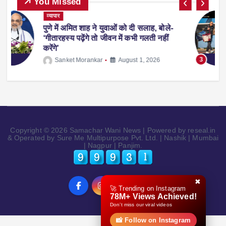
You Missed
ट्रेंडिंग
देश-विदेश
प्रदेश
व्यापार
स्पोर्ट्स
-
फीफा वर्ल्ड कप 2026 से लौटते समय एरलिंग
हालैंड अपने साथ ले आए ‘व्हिस्की रैकून’, वजह
जानकर रह जाएंगे हैरान
3
Sanket Morankar
July 14, 2026
Copyright © 2026 Samachar Wani News | Powered by reseal.in
& Operated by Sure Me Multipurpose Pvt. Ltd. | Nashik | Mumbai
| Nagpur | Panjim.
✖
🚀 Trending on Instagram
78M+ Views Achieved!
Don’t miss our viral videos
📸 Follow on Instagram