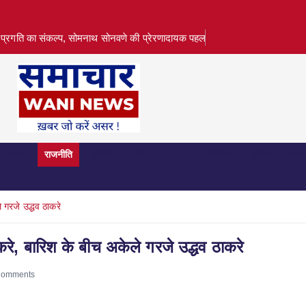
प्रगति का संकल्प, सोमनाथ सोनवणे की प्रेरणादायक पहल
क्राइम
राजनीति
ट्रेंडिंग
पर्यटन
फ़ैशन
मनोरंजन
विज्ञान
व्या
े गरजे उद्धव ठाकरे
ठाकरे, बारिश के बीच अकेले गरजे उद्धव ठाकरे
Comments