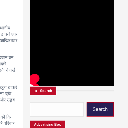
स्थानीय
ज ठाकरे एक
िन आखिरकार
पहचान बन
ाकरे
दगी ने कई
द्धव ठाकरे
Search
ना चुके
 और उद्धव
Search
श की कि
रे परिवार
Advertising Box