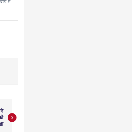
्य में
ने
की
्षा