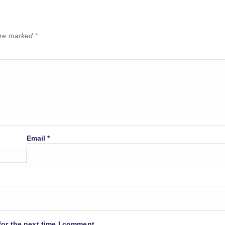
 are marked
*
Email
*
for the next time I comment.