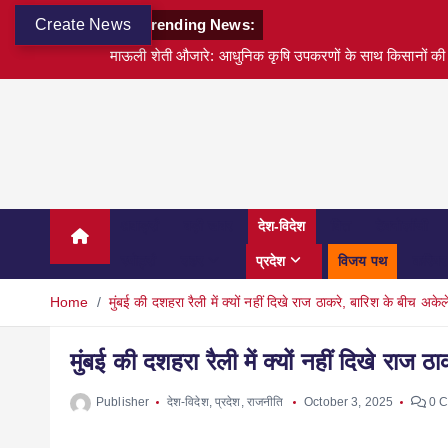
Create News
Trending News:
माऊली शेती औजारे: आधुनिक कृषि उपकरणों के साथ किसानों की 
अवार्ड्स
बड़ी खबर
देश-विदेश
वित्त
टेक्नोलॉजी
स्पोर्ट्स
शहर
प्रदेश
विजय पथ
करियर
Home
मुंबई की दशहरा रैली में क्यों नहीं दिखे राज ठाकरे, बारिश के बीच अकेल
मुंबई की दशहरा रैली में क्यों नहीं दिखे राज 
Publisher
देश-विदेश
,
प्रदेश
,
राजनीति
October 3, 2025
0 