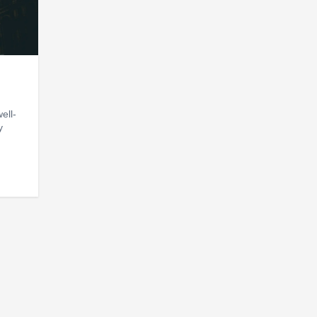
ell-
y