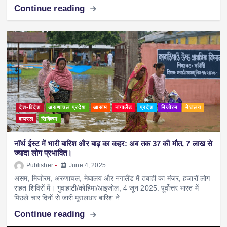
Continue reading
देश-विदेश
अरुणाचल प्रदेश
आसाम
नागालैंड
प्रदेश
मिजोरम
मेघालय
वायरल
सिक्किम
नॉर्थ ईस्ट में भारी बारिश और बाढ़ का कहर: अब तक 37 की मौत, 7 लाख से
ज्यादा लोग प्रभावित।
Publisher
June 4, 2025
असम, मिजोरम, अरुणाचल, मेघालय और नगालैंड में तबाही का मंजर, हजारों लोग
राहत शिविरों में। गुवाहाटी/कोहिमा/आइजोल, 4 जून 2025: पूर्वोत्तर भारत में
पिछले चार दिनों से जारी मूसलधार बारिश ने…
Continue reading