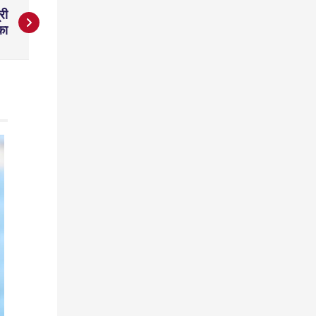
री
का