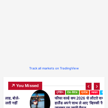
Track all markets on TradingView
You Missed
ट्रेंडिंग
देश-विदेश
प्रदेश
व्यापार
स्पोर्ट्स
-
फीफा वर्ल्ड कप 2026 से लौटते समय एरलिंग
हालैंड अपने साथ ले आए ‘व्हिस्की रैकून’, वजह
जानकर रह जाएंगे हैरान