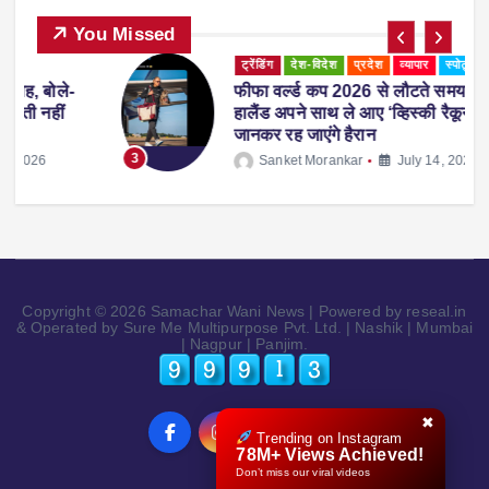
You Missed
ट्रेंडिंग
देश-विदेश
प्रदेश
व्यापार
स्पोर्ट्स
-
फीफा वर्ल्ड कप 2026 से लौटते समय एरलिंग
हालैंड अपने साथ ले आए ‘व्हिस्की रैकून’, वजह
जानकर रह जाएंगे हैरान
3
Sanket Morankar
July 14, 2026
Copyright © 2026 Samachar Wani News | Powered by reseal.in
& Operated by Sure Me Multipurpose Pvt. Ltd. | Nashik | Mumbai
| Nagpur | Panjim.
✖
Trending on Instagram
78M+ Views Achieved!
Don’t miss our viral videos