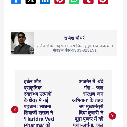
राजेश चौधरी
राजेश चौधरी तहसील भादरा जिला हनुमानगढ़ राजस्थान
मोबाइल नंबर-9983-919191
हर्बल और
अजमेर में ‘वंदे
प्राकृतिक
गंगा – जल
स्वास्थ्य उत्पादों
संरक्षण जन
के क्षेत्र में नई
अभियान’ के तहत
पहचान: साधना
उप मुख्यमंत्री
शिवाजी राऊत ने
दिया कुमारी ने
‘Haridra Ved
बूढ़ा पुष्कर में की
Pharma’ को
पूजा-अर्चना, जल