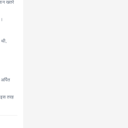
जान खतरे
ए।
 थी,
अर्पित
ें इस तरह