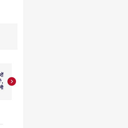
ों
’,
नी