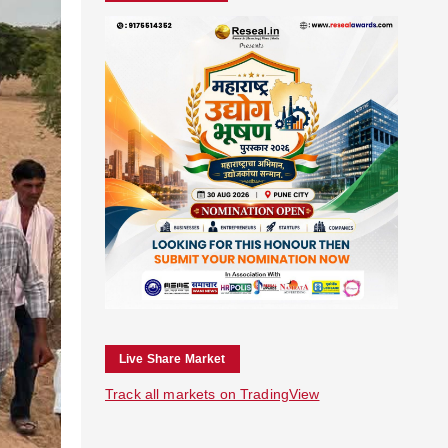
Live Share Market
Track all markets on TradingView