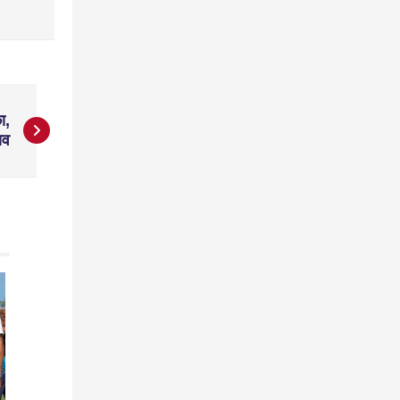
ा,
ाव