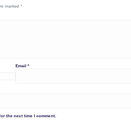
 are marked
*
Email
*
for the next time I comment.