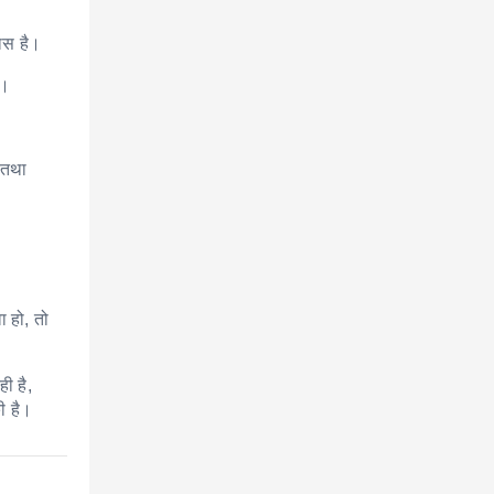
वास है।
ै।
े तथा
ा हो, तो
ी है,
ी है।