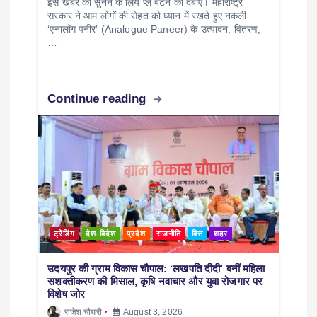
इस खबर को सुनने के लिये प्ले बटन को दबाएं। महाराष्ट्र
सरकार ने आम लोगों की सेहत को ध्यान में रखते हुए नकली
‘एनालॉग पनीर’ (Analogue Paneer) के उत्पादन, वितरण,
…
Continue reading
ट्रेंडिंग
देश-विदेश
प्रदेश
राजनीति
वित्त
शहर
उदयपुर की ग्राम विकास चौपाल: ‘लखपति दीदी’ बनीं महिला
सशक्तीकरण की मिसाल, कृषि नवाचार और युवा रोजगार पर
विशेष जोर
राजेश चौधरी
August 3, 2026