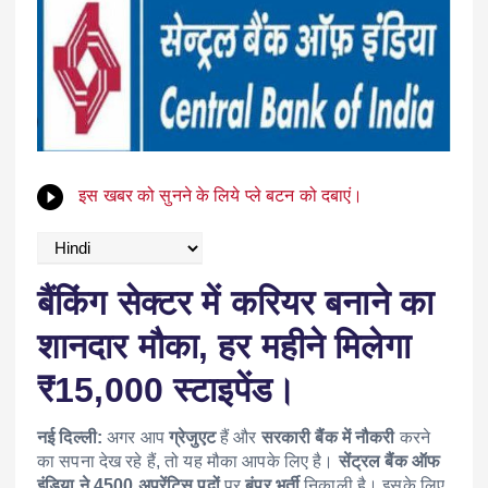
इस खबर को सुनने के लिये प्ले बटन को दबाएं।
बैंकिंग सेक्टर में करियर बनाने का
शानदार मौका, हर महीने मिलेगा
₹15,000 स्टाइपेंड।
नई दिल्ली:
अगर आप
ग्रेजुएट
हैं और
सरकारी बैंक में नौकरी
करने
का सपना देख रहे हैं, तो यह मौका आपके लिए है।
सेंट्रल बैंक ऑफ
इंडिया ने 4500 अप्रेंटिस पदों
पर
बंपर भर्ती
निकाली है। इसके लिए