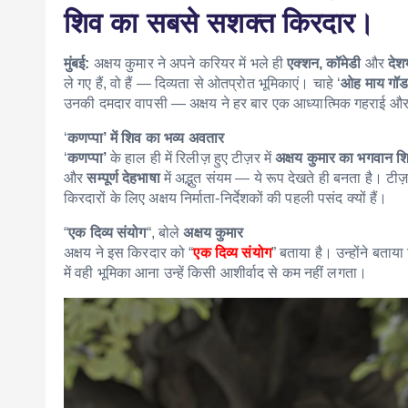
शिव का सबसे सशक्त किरदार।
मुंबई:
अक्षय कुमार ने अपने करियर में भले ही
एक्शन, कॉमेडी
और
देश
ले गए हैं, वो हैं — दिव्यता से ओतप्रोत भूमिकाएं। चाहे ‘
ओह माय गॉ
उनकी दमदार वापसी — अक्षय ने हर बार एक आध्यात्मिक गहराई और प्
‘
कणप्पा’ में शिव का भव्य अवतार
‘
कणप्पा’
के हाल ही में रिलीज़ हुए टीज़र में
अक्षय कुमार का भगवान श
और
सम्पूर्ण देहभाषा
में अद्भुत संयम — ये रूप देखते ही बनता है। ट
किरदारों के लिए अक्षय निर्माता-निर्देशकों की पहली पसंद क्यों हैं।
“
एक दिव्य संयोग
“, बोले
अक्षय कुमार
अक्षय ने इस किरदार को “
एक दिव्य संयोग
” बताया है। उन्होंने बताय
में वही भूमिका आना उन्हें किसी आशीर्वाद से कम नहीं लगता।