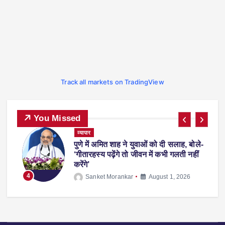
Track all markets on TradingView
You Missed
ट्रेंडिंग
देश-विदेश
प्रदेश
व्यापार
स्पोर्ट्स
-
फीफा वर्ल्ड कप 2026 से लौटते समय एरलिंग
हालैंड अपने साथ ले आए ‘व्हिस्की रैकून’, वजह
जानकर रह जाएंगे हैरान
5
Sanket Morankar
July 14, 2026