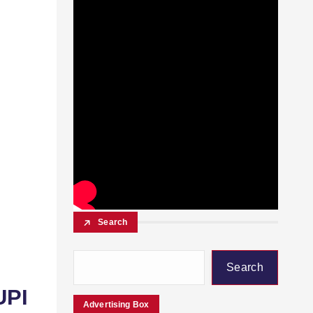
Search
Search
 UPI
Advertising Box