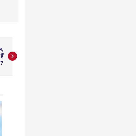
ल,
ैं
र?