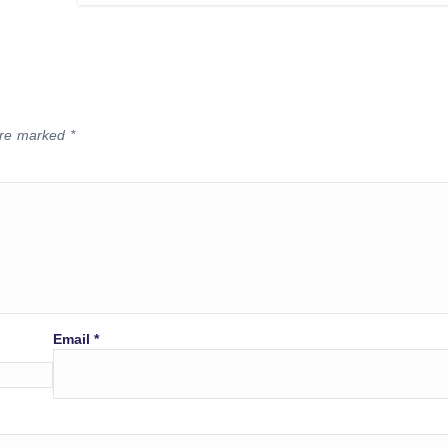
 are marked
*
Email
*