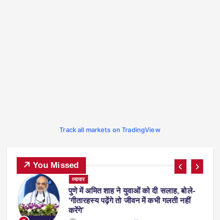
Track all markets on TradingView
You Missed
ट्रेंडिंग
देश-विदेश
प्रदेश
व्यापार
स्पोर्ट्स
-
फीफा वर्ल्ड कप 2026 से लौटते समय एरलिंग
हालैंड अपने साथ ले आए ‘व्हिस्की रैकून’, वजह
जानकर रह जाएंगे हैरान