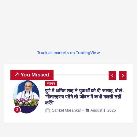
Track all markets on TradingView
You Missed
ट्रेंडिंग
देश-विदेश
प्रदेश
व्यापार
स्पोर्ट्स
-
फीफा वर्ल्ड कप 2026 से लौटते समय एरलिंग
हालैंड अपने साथ ले आए ‘व्हिस्की रैकून’, वजह
जानकर रह जाएंगे हैरान
3
Sanket Morankar
July 14, 2026