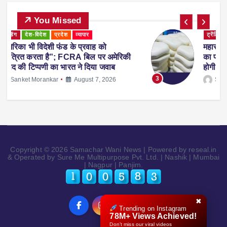
You Missed
ट्रेंडिंग
देश-विदेश
प्रदेश
महाराष्ट्र
व्यापार
महाराष्ट्र में नकली ‘एनालॉग पनीर’ पर 1 साल
ी
का प्रतिबंध, होटल-रेस्टोरेंट में उपयोग करने पर
होगी सख्त कार्रवाई
3
Sanket Morankar
August 5, 2026
Copyright © 2026 Samachar Wani News | Powered by reseal.in
& Operated by Sure Me Multipurpose Pvt. Ltd. | Nashik | Mumbai
| Nagpur | Panjim.
✖
Trending on Instagram
78M+ Views Achieved!
Don’t miss our viral videos