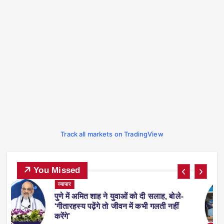
Track all markets on TradingView
You Missed
ट्रेंडिंग
देश-विदेश
प्रदेश
व्यापार
स्पोर्ट्स
-
फीफा वर्ल्ड कप 2026 से लौटते समय एरलिंग
हालैंड अपने साथ ले आए ‘व्हिस्की रैकून’, वजह
जानकर रह जाएंगे हैरान