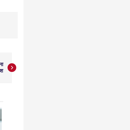
ना
ेश