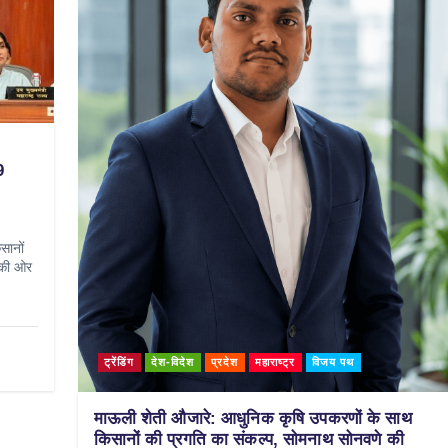
9
सानों
 की ओर
ट्रेंडिंग
देश-विदेश
प्रदेश
महाराष्ट्र
विजय पथ
माऊली शेती औजारे: आधुनिक कृषि उपकरणों के साथ
किसानों की प्रगति का संकल्प, सोमनाथ सोनवणे की