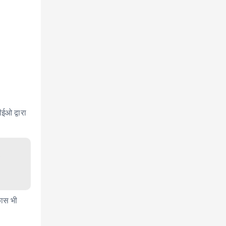
ईओ द्वारा
कास भी