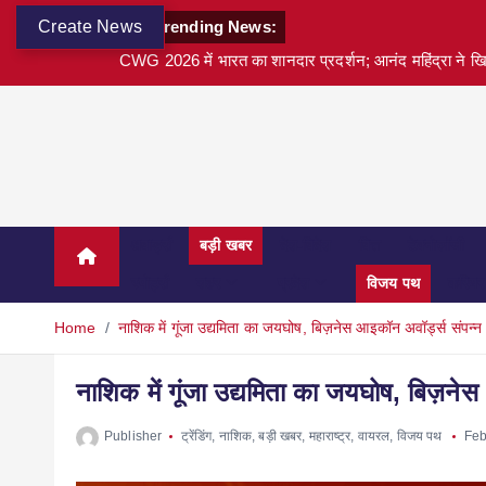
Create News
Trending News:
CWG 2026 में भारत का शानदार प्रदर्शन; आनंद महिंद्रा ने खि
अवार्ड्स
बड़ी खबर
देश-विदेश
वित्त
टेक्नोलॉजी
स्पोर्ट्स
शहर
प्रदेश
विजय पथ
करियर
Home
नाशिक में गूंजा उद्यमिता का जयघोष, बिज़नेस आइकॉन अवॉर्ड्स संपन्न
नाशिक में गूंजा उद्यमिता का जयघोष, बिज़ने
Publisher
ट्रेंडिंग
,
नाशिक
,
बड़ी खबर
,
महाराष्ट्र
,
वायरल
,
विजय पथ
Feb