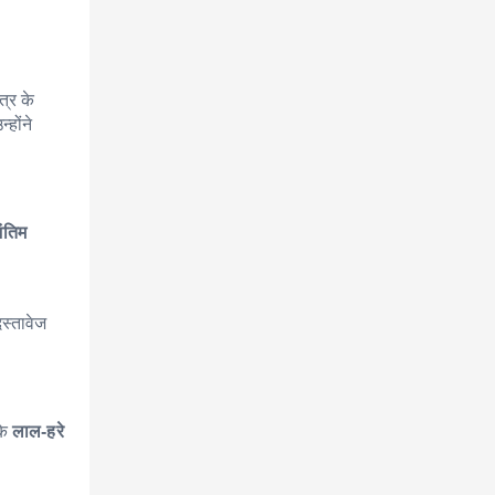
त्र के
्होंने
ंतिम
स्तावेज
के
लाल-हरे