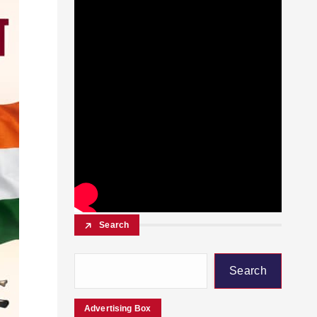
Search
Search
Advertising Box