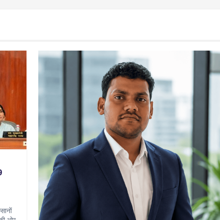
9
सानों
 की ओर