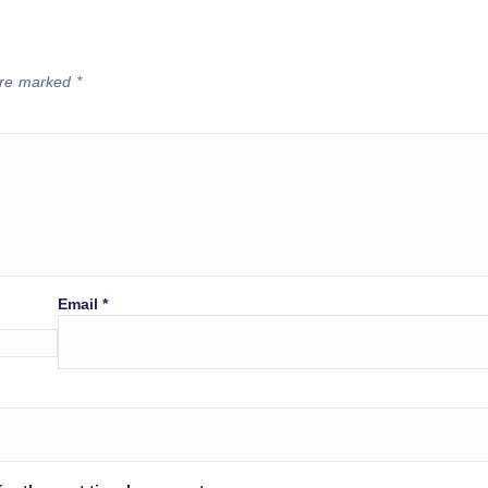
 are marked
*
Email
*