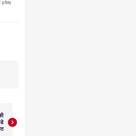
 हमेशा
की
डे
ीत