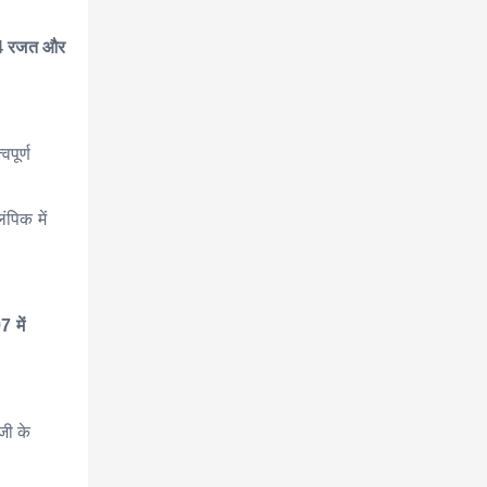
, 4 रजत और
पूर्ण
ंपिक में
 में
जी के