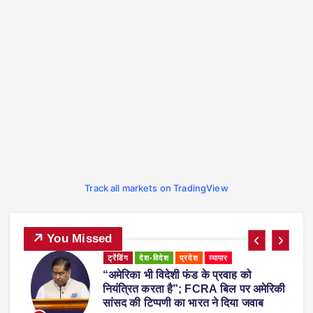
Track all markets on TradingView
You Missed
ट्रेंडिंग
देश-विदेश
प्रदेश
महाराष्ट्र
व्यापा
ह को
महाराष्ट्र में नकली ‘एनालॉग पनीर’ पर 1
 पर अमेरिकी
का प्रतिबंध, होटल-रेस्टोरेंट में उपयोग क
या जवाब
होगी सख्त कार्रवाई