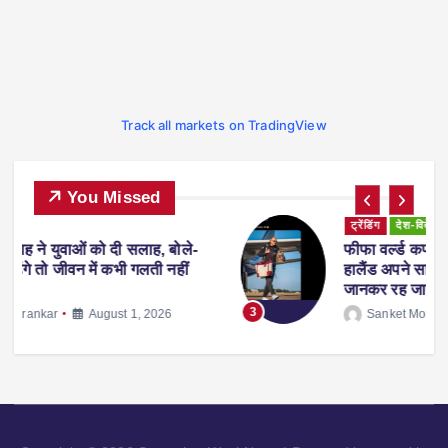
Track all markets on TradingView
You Missed
ट्रेंडिंग
देश-विदेश
प्रदेश
व्यापार
स्पोर्ट्स
-
फीफा वर्ल्ड कप 2026 से लौटते समय एरलिंग
हालैंड अपने साथ ले आए ‘व्हिस्की रैकून’, वजह
जानकर रह जाएंगे हैरान
3
Sanket Morankar
July 14, 2026