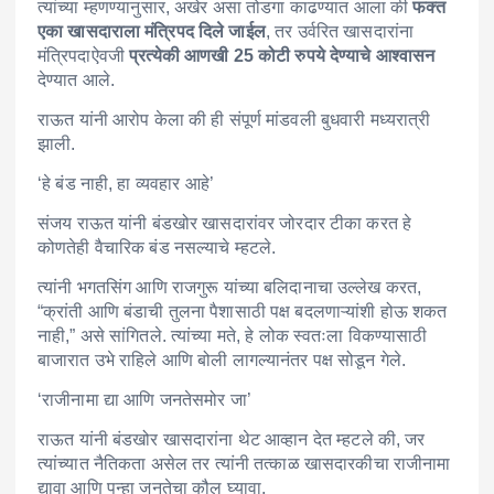
त्यांच्या म्हणण्यानुसार, अखेर असा तोडगा काढण्यात आला की
फक्त
एका खासदाराला मंत्रिपद दिले जाईल
, तर उर्वरित खासदारांना
मंत्रिपदाऐवजी
प्रत्येकी आणखी 25 कोटी रुपये देण्याचे आश्वासन
देण्यात आले.
राऊत यांनी आरोप केला की ही संपूर्ण मांडवली बुधवारी मध्यरात्री
झाली.
‘हे बंड नाही, हा व्यवहार आहे’
संजय राऊत यांनी बंडखोर खासदारांवर जोरदार टीका करत हे
कोणतेही वैचारिक बंड नसल्याचे म्हटले.
त्यांनी भगतसिंग आणि राजगुरू यांच्या बलिदानाचा उल्लेख करत,
“क्रांती आणि बंडाची तुलना पैशासाठी पक्ष बदलणाऱ्यांशी होऊ शकत
नाही,” असे सांगितले. त्यांच्या मते, हे लोक स्वतःला विकण्यासाठी
बाजारात उभे राहिले आणि बोली लागल्यानंतर पक्ष सोडून गेले.
‘राजीनामा द्या आणि जनतेसमोर जा’
राऊत यांनी बंडखोर खासदारांना थेट आव्हान देत म्हटले की, जर
त्यांच्यात नैतिकता असेल तर त्यांनी तत्काळ खासदारकीचा राजीनामा
द्यावा आणि पुन्हा जनतेचा कौल घ्यावा.