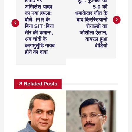
विवाद पर
हूं!’: पुर्तगाल की
अखिलेश यादव
5-0 की
का नया हमला:
धमाकेदार जीत के
बोले- FIR के
बाद क्रिस्टियानो
बिना SIT ‘बिना
रोनाल्डो का
तीर की कमान’,
जोशीला ऐलान,
अब चांदी के
वायरल हुआ
कागभुसुंडि गायब
वीडियो
होने का दावा
Related Posts