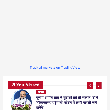
Track all markets on TradingView
You Missed
ट्रेंडिंग
देश-विदेश
प्रदेश
व्यापार
स्पोर्ट्स
-
फीफा वर्ल्ड कप 2026 से लौटते समय एरलिंग
हालैंड अपने साथ ले आए ‘व्हिस्की रैकून’, वजह
जानकर रह जाएंगे हैरान