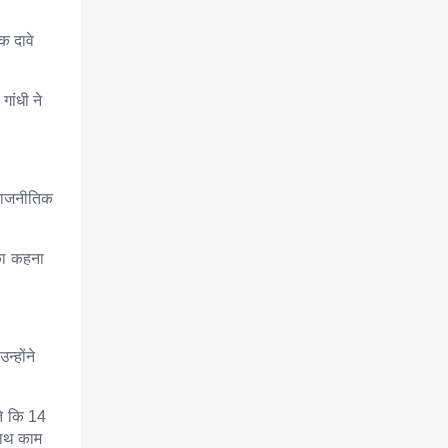
िक दावे
ांधी ने
 राजनीतिक
नका कहना
न्होंने
ते कि 14
साथ काम