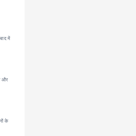
ाद में
रु और
ों के