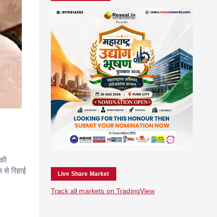
 की
 से रिहाई
Live Share Market
Track all markets on TradingView