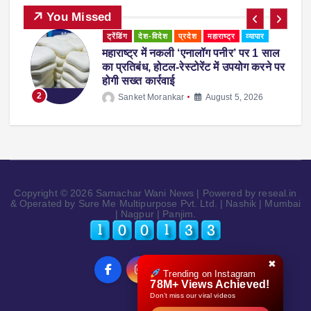
You Missed
व्यापार
पुणे में अमित शाह ने युवाओं को दी सलाह, बोले-
पर
‘गीतारहस्य पढ़ेंगे तो जीवन में कभी गलती नहीं
करेंगे’
3
Sanket Morankar
August 1, 2026
Copyright © 2026 Samachar Wani News | Powered by reseal.in
& Operated by Sure Me Multipurpose Pvt. Ltd. | Nashik | Mumbai
| Nagpur | Panjim.
✖
Trending on Instagram
78M+ Views Achieved!
Don’t miss our viral videos