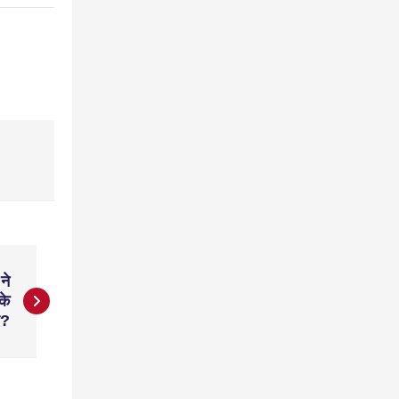
ने
के
ल?