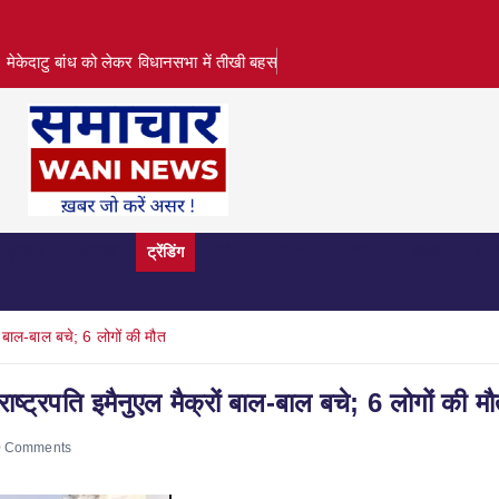
ेकेदाटु बांध को लेकर विधानसभा में तीखी बहस
क्राइम
राजनीति
ट्रेंडिंग
पर्यटन
फ़ैशन
मनोरंजन
विज्ञान
व्या
ों बाल-बाल बचे; 6 लोगों की मौत
राष्ट्रपति इमैनुएल मैक्रों बाल-बाल बचे; 6 लोगों की म
 Comments