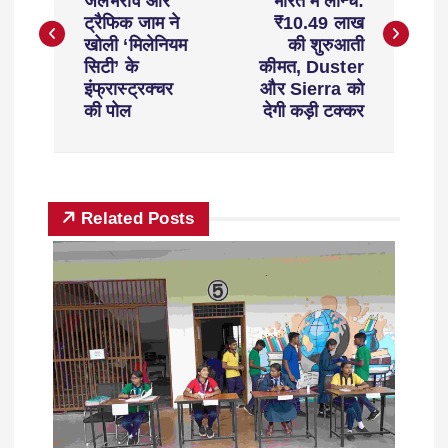
जलभराव और
भारत में लॉन्च:
ट्रैफिक जाम ने
₹10.49 लाख
खोली ‘मिलेनियम
की शुरुआती
सिटी’ के
कीमत, Duster
इंफ्रास्ट्रक्चर
और Sierra को
की पोल
देगी कड़ी टक्कर
Related Posts