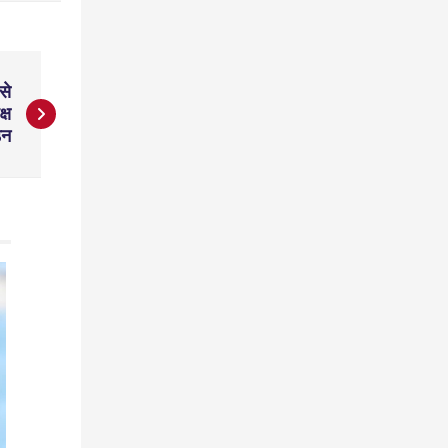
से
्ष
डन