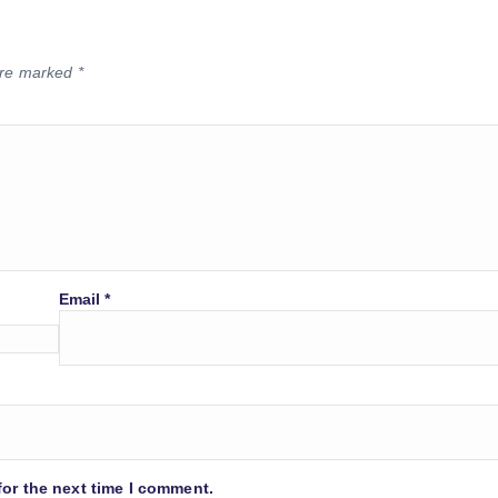
 are marked
*
Email
*
for the next time I comment.