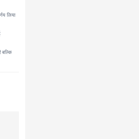
र्णय लिया
ई
ै बल्कि