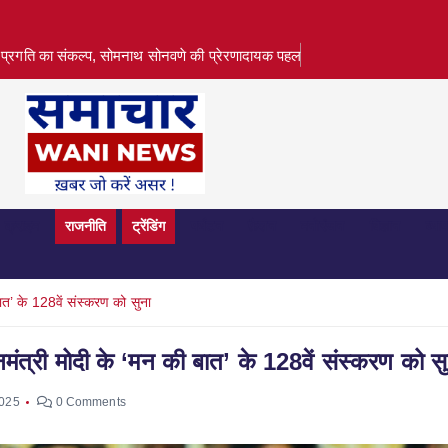
प्रगति का संकल्प, सोमनाथ सोनवणे की प्रेरणादायक पहल
क्राइम
राजनीति
ट्रेंडिंग
पर्यटन
फ़ैशन
मनोरंजन
विज्ञान
व्या
 बात’ के 128वें संस्करण को सुना
धानमंत्री मोदी के ‘मन की बात’ के 128वें संस्करण को स
2025
0 Comments