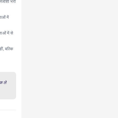
र्मजोशी भरी
ओं में
ओं में से
ीं, बल्कि
क ले