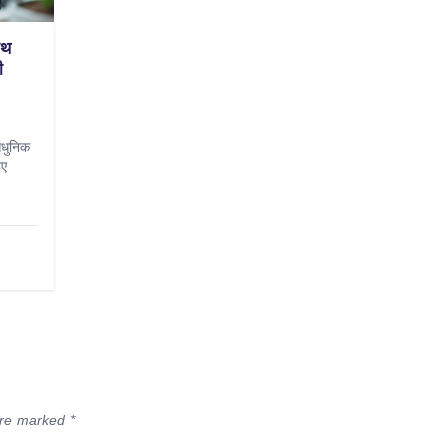
ाथ
ी
आधुनिक
ुए
 are marked
*