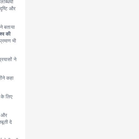
लब्धियों
दृष्टि और
ंने बताया
अश्व की
प्रमाण भी
्रयासों ने
ोंने कहा
 के लिए
र और
बूती दे