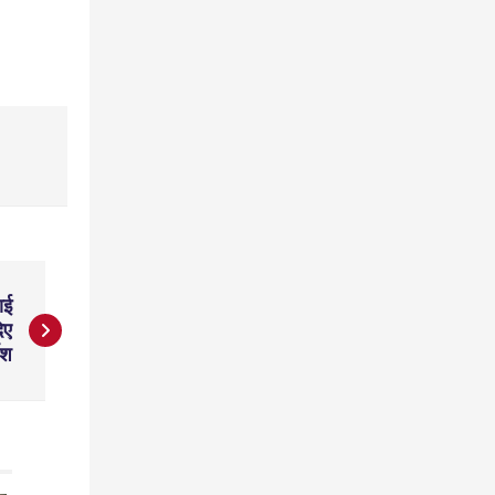
ाई
िए
देश