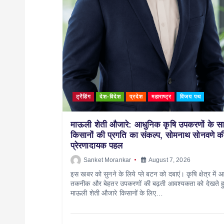
ट्रेंडिंग
देश-विदेश
प्रदेश
महाराष्ट्र
विजय पथ
माऊली शेती औजारे: आधुनिक कृषि उपकरणों के स
किसानों की प्रगति का संकल्प, सोमनाथ सोनवणे क
प्रेरणादायक पहल
Sanket Morankar
August 7, 2026
इस खबर को सुनने के लिये प्ले बटन को दबाएं। कृषि क्षेत्र में 
तकनीक और बेहतर उपकरणों की बढ़ती आवश्यकता को देखते ह
माऊली शेती औजारे किसानों के लिए…