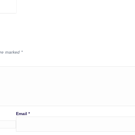
 are marked
*
Email
*