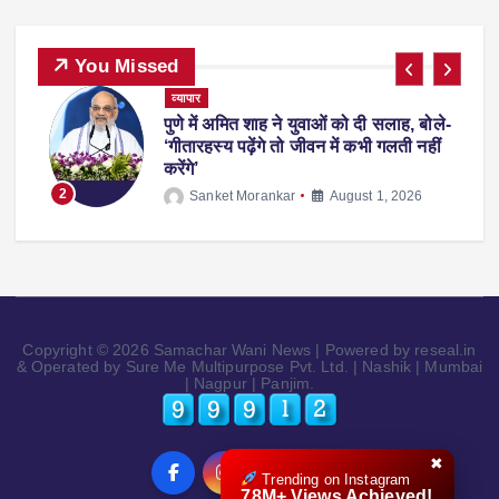
You Missed
ट्रेंडिंग
देश-विदेश
प्रदेश
व्यापार
स्पोर्ट्स
-
फीफा वर्ल्ड कप 2026 से लौटते समय एरलिंग
हालैंड अपने साथ ले आए ‘व्हिस्की रैकून’, वजह
जानकर रह जाएंगे हैरान
3
Sanket Morankar
July 14, 2026
Copyright © 2026 Samachar Wani News | Powered by reseal.in
& Operated by Sure Me Multipurpose Pvt. Ltd. | Nashik | Mumbai
| Nagpur | Panjim.
✖
Trending on Instagram
78M+ Views Achieved!