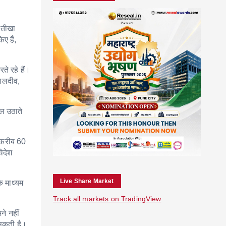
र तीखा
ए हैं,
ते रहे हैं।
मालदीव,
ाल उठाते
च करीब 60
िदेश
Live Share Market
े माध्यम
Track all markets on TradingView
ने नहीं
 सकती है।