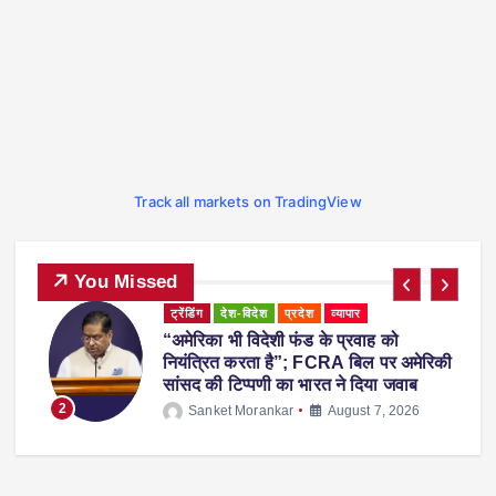
Track all markets on TradingView
You Missed
प्रदेश
व्यापार
ट्रेंडिंग
देश-विदेश
प्रदेश
ी फंड के प्रवाह को
महाराष्ट्र में नकली ‘एनाल
ै”; FCRA बिल पर अमेरिकी
का प्रतिबंध, होटल-रेस्टोरे
का भारत ने दिया जवाब
होगी सख्त कार्रवाई
3
ar
August 7, 2026
Sanket Morankar