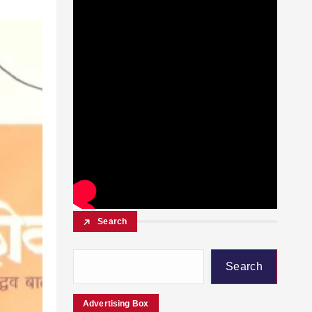
Search
Search
Advertising Box