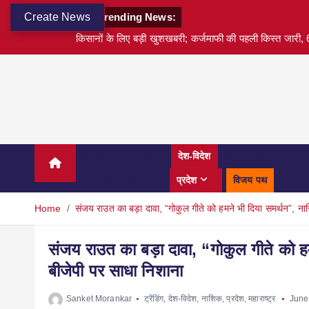
Create News
Trending News:
किसानों के लिए बड़ी खुशखबरी; कर्जमाफी की पहली किस्त जारी, 6
अवार्ड्स
बड़ी खबर
देश-विदेश
वित्त
टेक्नोलॉजी
स्पोर्ट्स
शहर
प्रदेश
विजय पथ
करियर
Home
संजय राउत का बड़ा दावा, “गोकुल गीते को हमने भी दिया समर्थन”, ना
संजय राउत का बड़ा दावा, “गोकुल गीते को ह
बीजेपी पर साधा निशाना
Sanket Morankar
ट्रेंडिंग
,
देश-विदेश
,
नाशिक
,
प्रदेश
,
महाराष्ट्र
June