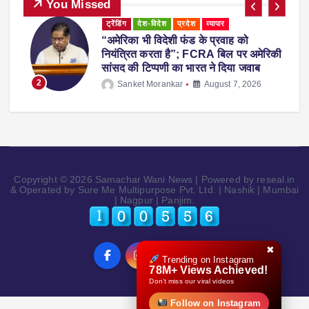
You Missed
ट्रेंडिंग
देश-विदेश
प्रदेश
महाराष्ट्र
व्यापार
महाराष्ट्र में नकली ‘एनालॉग पनीर’ पर 1 साल
ी
का प्रतिबंध, होटल-रेस्टोरेंट में उपयोग करने पर
होगी सख्त कार्रवाई
3
Sanket Morankar
August 5, 2026
Copyright © 2026 Samachar Wani News | Powered by reseal.in
& Operated by Sure Me Multipurpose Pvt. Ltd. | Nashik | Mumbai
| Nagpur | Panjim.
✖
Trending on Instagram
78M+ Views Achieved!
Don’t miss our viral videos
Follow on Instagram