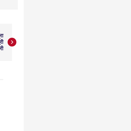
रा
री
री