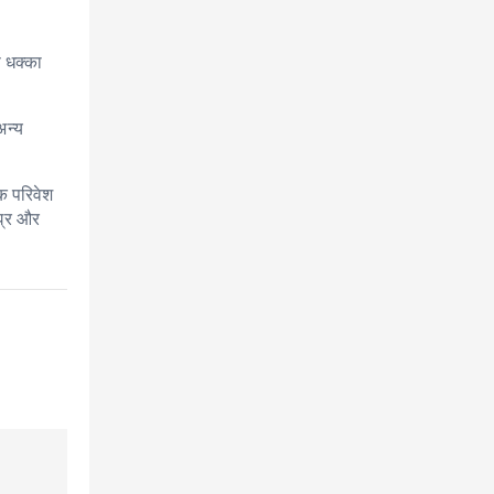
े धक्का
अन्य
क परिवेश
घ्र और