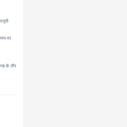
ानूनी
 समय पर
रुख के तौर