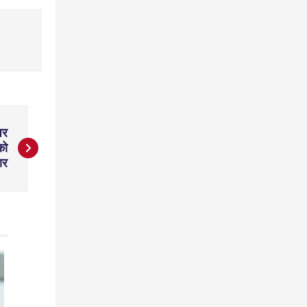
पर
को
ार