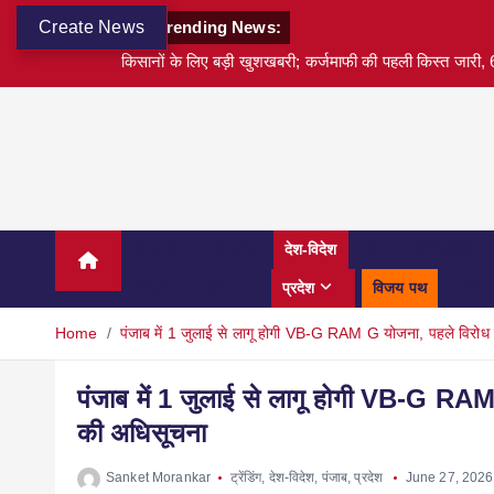
Create News
Trending News:
किसानों के लिए बड़ी खुशखबरी; कर्जमाफी की पहली किस्त जारी, 6
अवार्ड्स
बड़ी खबर
देश-विदेश
वित्त
टेक्नोलॉजी
स्पोर्ट्स
शहर
प्रदेश
विजय पथ
करियर
Home
पंजाब में 1 जुलाई से लागू होगी VB-G RAM G योजना, पहले विरो
पंजाब में 1 जुलाई से लागू होगी VB-G RA
की अधिसूचना
Sanket Morankar
ट्रेंडिंग
,
देश-विदेश
,
पंजाब
,
प्रदेश
June 27, 2026