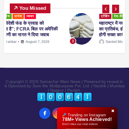
You Missed
ट्रेंडिंग
देश-विदेश
प्रदेश
महाराष्ट्र
व्यापार
महाराष्ट्र में नकली ‘एनालॉग पनीर’ पर 1 साल
ी
का प्रतिबंध, होटल-रेस्टोरेंट में उपयोग करने पर
होगी सख्त कार्रवाई
3
Sanket Morankar
August 5, 2026
Copyright © 2026 Samachar Wani News | Powered by reseal.in
& Operated by Sure Me Multipurpose Pvt. Ltd. | Nashik | Mumbai
| Nagpur | Panjim.
✖
Trending on Instagram
78M+ Views Achieved!
Don’t miss our viral videos