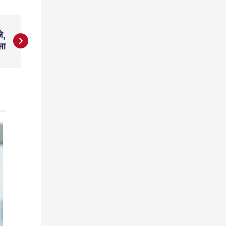
े,
ला