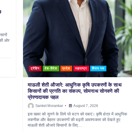
9
सानों
 की ओर
ट्रेंडिंग
देश-विदेश
प्रदेश
महाराष्ट्र
विजय पथ
माऊली शेती औजारे: आधुनिक कृषि उपकरणों के साथ
किसानों की प्रगति का संकल्प, सोमनाथ सोनवणे की
प्रेरणादायक पहल
Sanket Morankar
August 7, 2026
इस खबर को सुनने के लिये प्ले बटन को दबाएं। कृषि क्षेत्र में आधुनिक
तकनीक और बेहतर उपकरणों की बढ़ती आवश्यकता को देखते हुए
माऊली शेती औजारे किसानों के लिए…