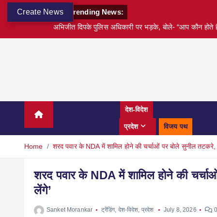
Create News
Trending News:
अभिजीत दिपके पुलिस अधिकारी पर भड़के, बोले- “आप कौन होते हैं म
अवार्ड्स
बड़ी खबर
देश-विदेश
वित्त
टेक्नोलॉजी
स्पोर्ट्स
शहर
प्रदेश
विजय पथ
करियर
Home
शरद पवार के NDA में शामिल होने की चर्चाओं पर बोले सुनील तटकरे, 
शरद पवार के NDA में शामिल होने की चर्चा
लेंगे’
Sanket Morankar
ट्रेंडिंग
,
देश-विदेश
,
प्रदेश
July 8, 2026
0