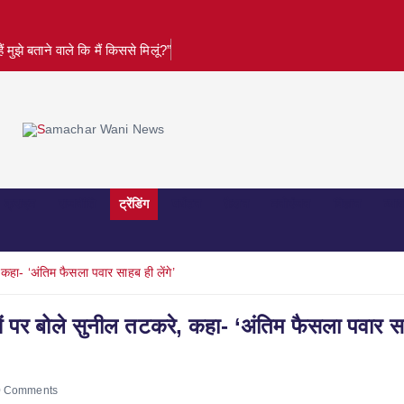
ुझे बताने वाले कि मैं किससे मिलूं?”
क्राइम
राजनीति
ट्रेंडिंग
पर्यटन
फ़ैशन
मनोरंजन
विज्ञान
व्या
कहा- ‘अंतिम फैसला पवार साहब ही लेंगे’
ओं पर बोले सुनील तटकरे, कहा- ‘अंतिम फैसला पवार स
 Comments