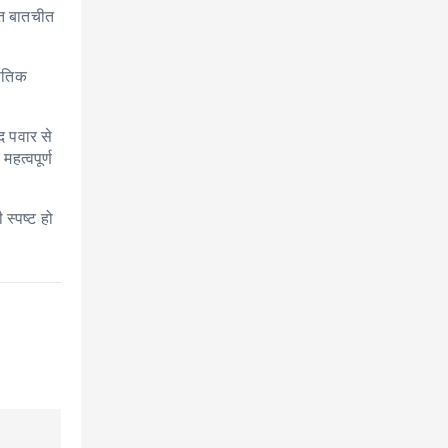
वित बातचीत
नीतिक
द पवार से
हत्वपूर्ण
स्पष्ट हो