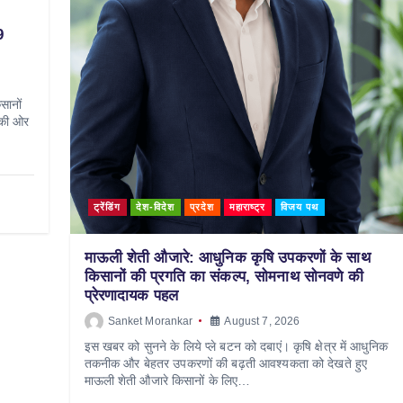
9
सानों
 की ओर
ट्रेंडिंग
देश-विदेश
प्रदेश
महाराष्ट्र
विजय पथ
माऊली शेती औजारे: आधुनिक कृषि उपकरणों के साथ
किसानों की प्रगति का संकल्प, सोमनाथ सोनवणे की
प्रेरणादायक पहल
Sanket Morankar
August 7, 2026
इस खबर को सुनने के लिये प्ले बटन को दबाएं। कृषि क्षेत्र में आधुनिक
तकनीक और बेहतर उपकरणों की बढ़ती आवश्यकता को देखते हुए
माऊली शेती औजारे किसानों के लिए…