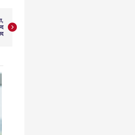
ा,
कद
मद