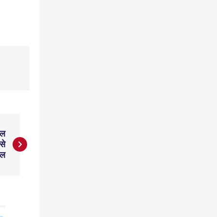
िल
से
िल