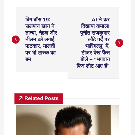
बिग बॉस 19:
AI ने कर
सलमान खान ने
दिखाया कमाल!
तान्या, नेहल और
पुनीत राजकुमार
नीलम को लगाई
लौटे पर्दे पर
फटकार, मालती
‘मारिगल्लू’ में,
पर भी टास्क का
टीजर देख फैंस
बम
बोले – “भगवान
फिर लौट आए हैं”
Related Posts