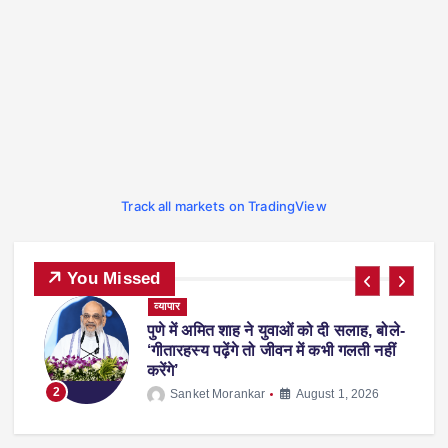
Track all markets on TradingView
You Missed
ट्रेंडिंग
देश-विदेश
प्रदेश
व्यापार
स्पोर्ट्स
-
फीफा वर्ल्ड कप 2026 से लौटते समय एरलिंग
हालैंड अपने साथ ले आए ‘व्हिस्की रैकून’, वजह
जानकर रह जाएंगे हैरान
3
Sanket Morankar
July 14, 2026